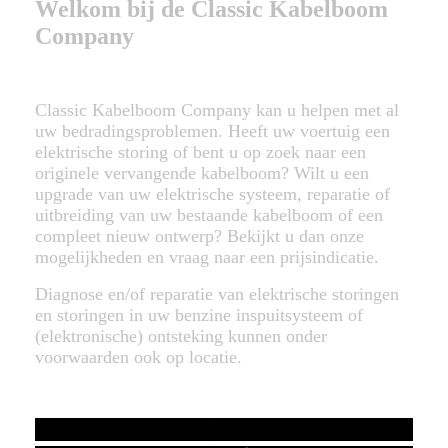
Welkom bij de Classic Kabelboom
Company
Classic Kabelboom Company kan u helpen met al
uw bedradingsproblemen. Heeft uw voertuig een
elektrische storing of bent u op zoek naar een
originele vervangende kabelboom? Wilt u een
upgrade van uw elektrische systeem, reparatie of
uitbreiding van uw bestaande kabelboom of een
compleet nieuw ontwerp? Bekijkt u dan onze
mogelijkheden en vraag naar een prijsindicatie.
Diagnose en/of reparatie van elektrische storingen
en storingen in uw benzine inspuitsysteem of
(elektronische) ontsteking kunnen onder
voorwaarden ook op locatie.