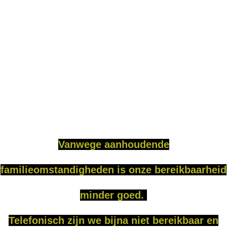
Vanweg
e
aanhoudende
familieomstandigheden is onze bereikbaarheid
minder goed.
Telefonisch zijn we bijna niet bereikbaar en