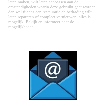
laten maken, wilt laten aanpassen aan de
omstandigheden waarin deze gebruikt gaat worden,
dan wel tijdens een restauratie de bedrading wilt
laten repareren of compleet vernieuwen, alles is
mogelijk. Bekijk en informeer naar de
mogelijkheden.