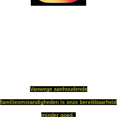
Vanweg
e
aanhoudende
familieomstandigheden is onze bereikbaarheid
minder goed.