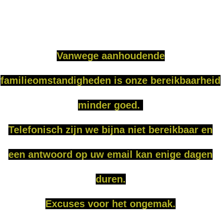
Vanweg
e
aanhoudende
familieomstandigheden is onze bereikbaarheid
minder goed.
Telefonisch zijn we bijna niet bereikbaar en
een antwoord op uw email kan enige dagen
duren.
Excuses voor het ongemak.