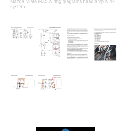
Mazda Miata MX5 wiring diagrams headlamp wink
system